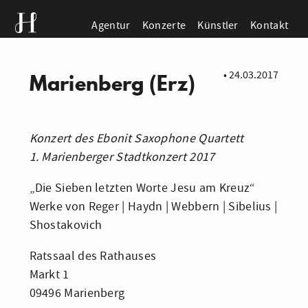
Agentur
Konzerte
Künstler
Kontakt
•
24.03.2017
Marienberg (Erz)
Konzert des Ebonit Saxophone Quartett
1. Marienberger Stadtkonzert 2017
„Die Sieben letzten Worte Jesu am Kreuz“
Werke von Reger | Haydn | Webbern | Sibelius |
Shostakovich
Ratssaal des Rathauses
Markt 1
09496 Marienberg