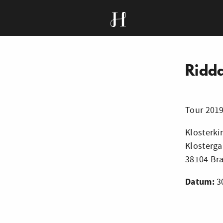
Ridd
Tour 2019
Klosterk
Klosterga
38104 Br
Datum:
30