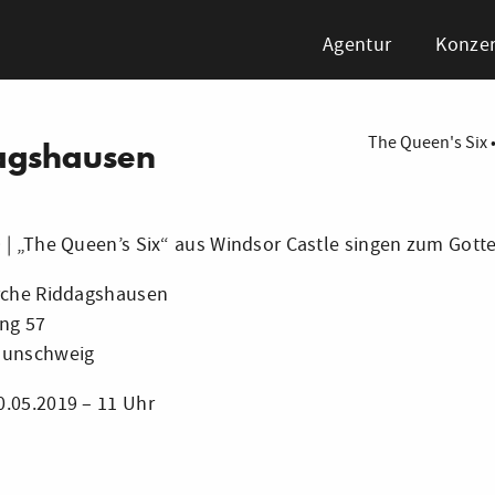
Agentur
Konzer
The Queen's Six
agshausen
 | „The Queen’s Six“ aus Windsor Castle singen zum Gott
irche Riddagshausen
ng 57
aunschweig
.05.2019 – 11 Uhr