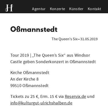
Agentur
Konzerte
Künstler
Kontakt
Oßmannstedt
The Queen's Six
•
31.05.2019
Tour 2019 | „The Queen’s Six“ aus Windsor
Castle geben Sonderkonzert in Oßmannstedt
Kirche Oßmannstedt
An der Kirche 8
99510 Oßmannstedt
Tickets zu 25 €, Erm. 15 € via
Reservix.de
und
info@kulturgut-ulrichshalben.de