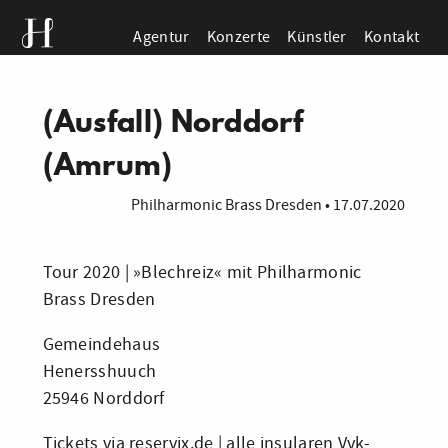
Agentur
Konzerte
Künstler
Kontakt
(Ausfall) Norddorf
(Amrum)
Philharmonic Brass Dresden
•
17.07.2020
Tour 2020 | »Blechreiz« mit Philharmonic
Brass Dresden
Gemeindehaus
Henersshuuch
25946 Norddorf
Tickets via
reservix.de
| alle insularen Vvk-