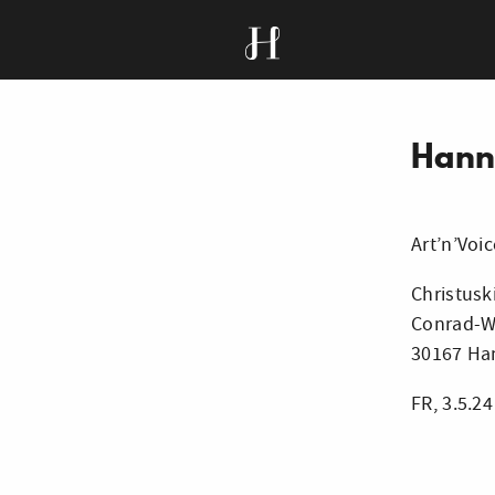
Hann
Art’n’Voi
Christusk
Conrad-W
30167 Ha
FR, 3.5.2