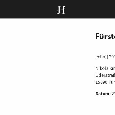
Fürs
echo)) 20
Nikolaiki
Oderstra
15890 Fü
Datum:
21