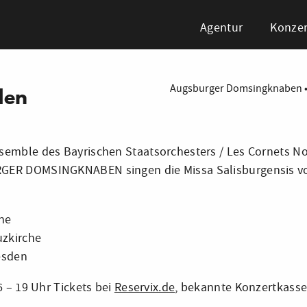
Agentur
Konzer
Augsburger Domsingknaben
den
emble des Bayrischen Staatsorchesters / Les Cornets Noi
ER DOMSINGKNABEN singen die Missa Salisburgensis von
he
uzkirche
esden
6 – 19 Uhr Tickets bei
Reservix.de
, bekannte Konzertkass