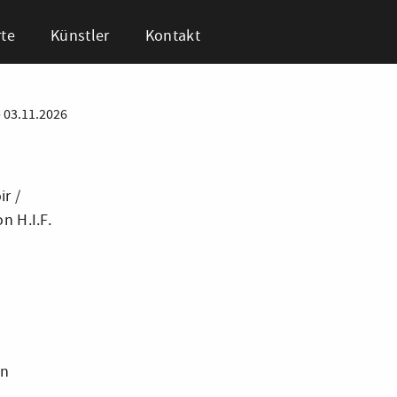
te
Künstler
Kontakt
•
03.11.2026
r /
 H.I.F.
en