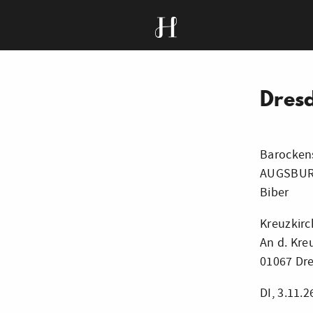
Dres
Barockens
AUGSBURG
Biber
Kreuzkirc
An d. Kre
01067 Dr
DI, 3.11.2