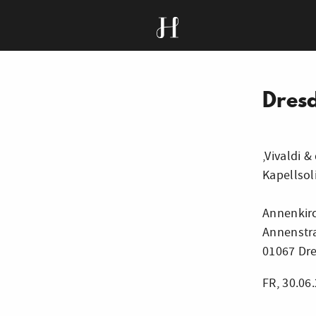
Dres
‚Vivaldi 
Kapellsol
Annenkir
Annenstr
01067 Dre
FR, 30.06.