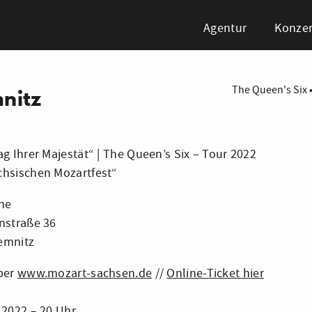
Agentur
Konzer
The Queen's Six
nitz
ag Ihrer Majestät“ | The Queen’s Six – Tour 2022
hsischen Mozartfest“
he
nstraße 36
emnitz
ber
www.mozart-sachsen.de
//
Online-Ticket hier
.2022 – 20 Uhr