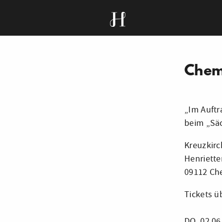
Chem
„Im Auftr
beim „Säc
Kreuzkirc
Henriette
09112 Ch
Tickets ü
DO, 02.06