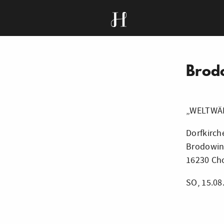
Brod
„WELTWÄR
Dorfkirc
Brodowine
16230 Ch
SO, 15.08