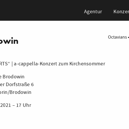
Agentur
Konzer
Octavians
owin
TS“ | a-cappella-Konzert zum Kirchensommer
he Brodowin
r Dorfstraße 6
orin/Brodowin
.2021 – 17 Uhr