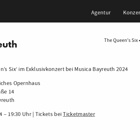
Agentur
Konzer
The Queen's Six
euth
n’s Six‘ im Exklusivkonzert bei Musica Bayreuth 2024
liches Opernhaus
aße 14
yreuth
4 – 19:30 Uhr | Tickets bei
Ticketmaster