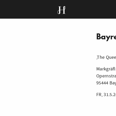
Bayr
‚The Quee
Markgräf
Opernstr
95444 Ba
FR, 31.5.2