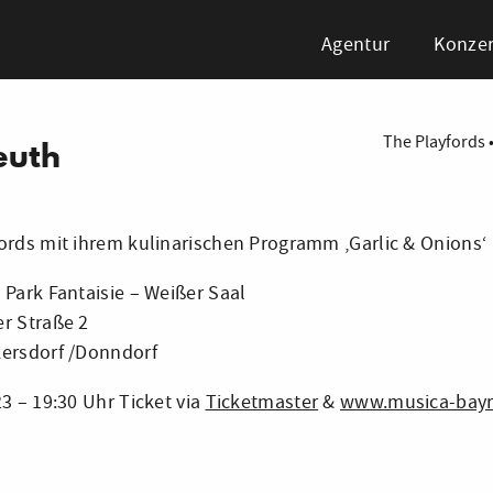
Agentur
Konzer
The Playfords
euth
ords mit ihrem kulinarischen Programm ‚Garlic & Onions‘
 Park Fantaisie – Weißer Saal
r Straße 2
ersdorf /Donndorf
23 – 19:30 Uhr Ticket via
Ticketmaster
&
www.musica-bayr