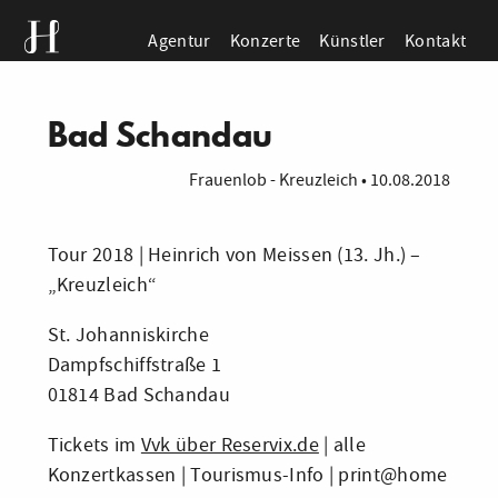
Agentur
Konzerte
Künstler
Kontakt
Bad Schandau
Frauenlob - Kreuzleich
•
10.08.2018
Tour 2018 | Heinrich von Meissen (13. Jh.) –
„Kreuzleich“
St. Johanniskirche
Dampfschiffstraße 1
01814 Bad Schandau
Tickets im
Vvk über Reservix.de
| alle
Konzertkassen | Tourismus-Info | print@home