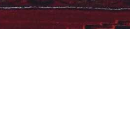
HMM - die Agentur
für Klassik in
Dresden
Herzlich willkommen auf der Internetpräsenz von
Hacker Musik Management aus Dresden. Auf den
folgenden Seiten finden Sie eine Übersicht zu
meinen Projekten, Details zu den von mir
vertretenen Künstlern und Informationen zur